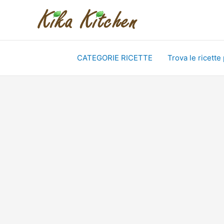
Vai
al
contenuto
CATEGORIE RICETTE
Trova le ricette