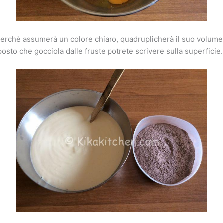
erchè assumerà un colore chiaro, quadruplicherà il suo volume o
mposto che gocciola dalle fruste potrete scrivere sulla superficie.