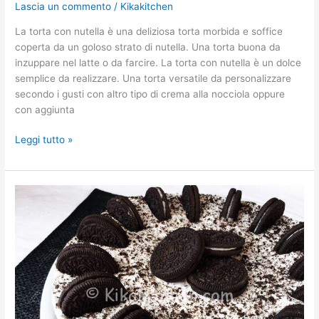
Lascia un commento
/
Kikakitchen
La torta con nutella è una deliziosa torta morbida e soffice
coperta da un goloso strato di nutella. Una torta buona da
inzuppare nel latte o da farcire. La torta con nutella è un dolce
semplice da realizzare. Una torta versatile da personalizzare
secondo i gusti con altro tipo di crema alla nocciola oppure
con aggiunta
Leggi tutto »
Torta
Oreo
senza
cottura
(Oreo
dream
pie)