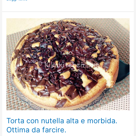
Torta
con
nutella
alta
e
morbida.
Ottima
da
farcire.
Torta con nutella alta e morbida.
Ottima da farcire.