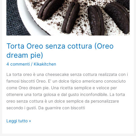
Torta Oreo senza cottura (Oreo
dream pie)
4 commenti
/
Kikakitchen
La torta oreo è una cheesecake senza cottura realizzata con i
famosi biscotti Oreo. E’ un dolce tipico americano conosciuto
come Oreo dream pie. Una ricetta semplice e veloce per
ottenere una torta golosa e dal gusto inconfondibile. La torta
oreo senza cottura è un dolce semplice da personalizzare
secondo i gusti. Da guarnire con biscotti
Leggi tutto »