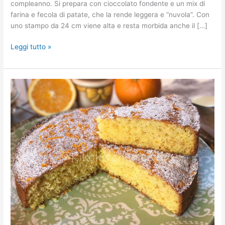
compleanno. Si prepara con cioccolato fondente e un mix di
farina e fecola di patate, che la rende leggera e “nuvola”. Con
uno stampo da 24 cm viene alta e resta morbida anche il […]
Leggi tutto »
Torta
all’arancia
soffice
e
morbida.
Ricetta
passo
passo