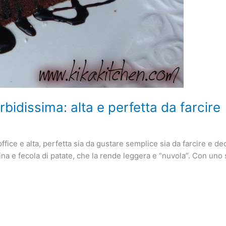
bidissima: alta e perfetta da farcire
office e alta, perfetta sia da gustare semplice sia da farcire e 
ina e fecola di patate, che la rende leggera e “nuvola”. Con uno