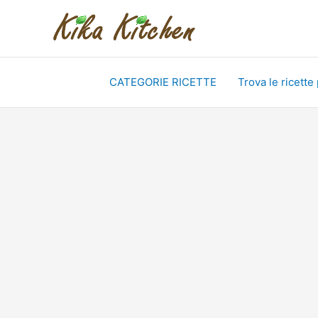
Vai
al
contenuto
CATEGORIE RICETTE
Trova le ricette