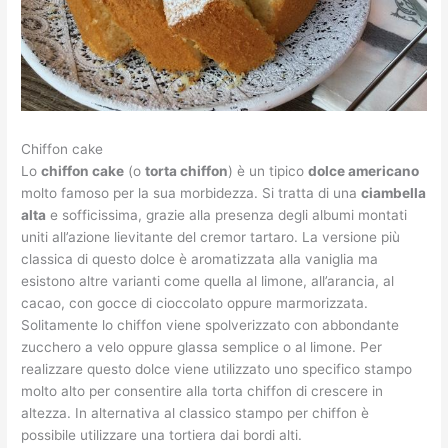
Chiffon cake
Lo
chiffon cake
(o
torta chiffon
) è un tipico
dolce americano
molto famoso per la sua morbidezza. Si tratta di una
ciambella
alta
e sofficissima, grazie alla presenza degli albumi montati
uniti all’azione lievitante del cremor tartaro. La versione più
classica di questo dolce è aromatizzata alla vaniglia ma
esistono altre varianti come quella al limone, all’arancia, al
cacao, con gocce di cioccolato oppure marmorizzata.
Solitamente lo chiffon viene spolverizzato con abbondante
zucchero a velo oppure glassa semplice o al limone. Per
realizzare questo dolce viene utilizzato uno specifico stampo
molto alto per consentire alla torta chiffon di crescere in
altezza. In alternativa al classico stampo per chiffon è
possibile utilizzare una tortiera dai bordi alti.