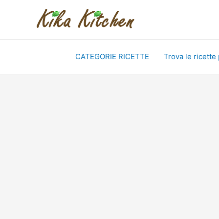
Vai
al
contenuto
CATEGORIE RICETTE
Trova le ricette