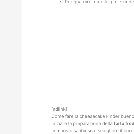
Per guarnire: nutella q.b. e kind
[adlink]
Come fare la cheesecake kinder buen
Iniziare la preparazione della
torta fre
composto sabbioso e sciogliere il burr