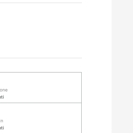
ione
ti
in
ti