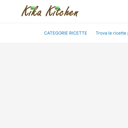
Vai
al
contenuto
CATEGORIE RICETTE
Trova le ricette