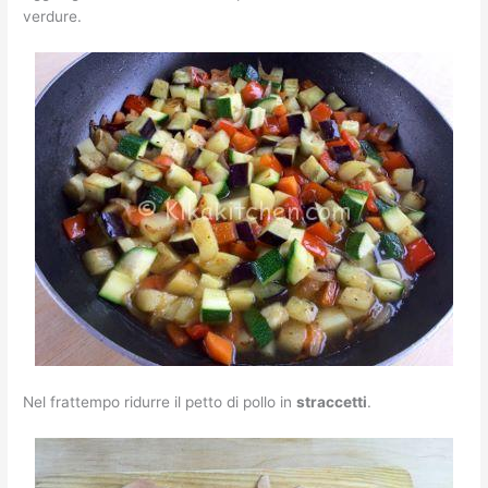
verdure.
Nel frattempo ridurre il petto di pollo in
straccetti
.