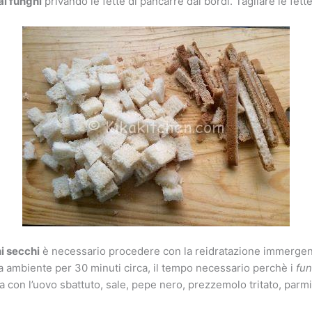
ai funghi
privando le fette di pancarrè dai bordi. Tagliare le fette
i secchi
è necessario procedere con la reidratazione immerge
ra ambiente per 30 minuti circa, il tempo necessario perchè i
fun
 con l’uovo sbattuto, sale, pepe nero, prezzemolo tritato, parmig