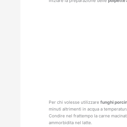
Iniziare la preparazione delle
polpette 
Per chi volesse utilizzare
funghi porcin
minuti altrimenti in acqua a temperatu
Condire nel frattempo la carne macinata
ammorbidita nel latte.