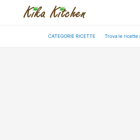
Vai
al
contenuto
CATEGORIE RICETTE
Trova le ricette