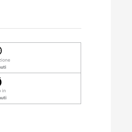
zione
uti
 in
uti