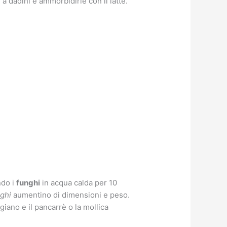
 a dadini e ammorbidirle con il latte.
ndo i
funghi
in acqua calda per 10
ghi
aumentino di dimensioni e peso.
iano e il pancarrè o la mollica