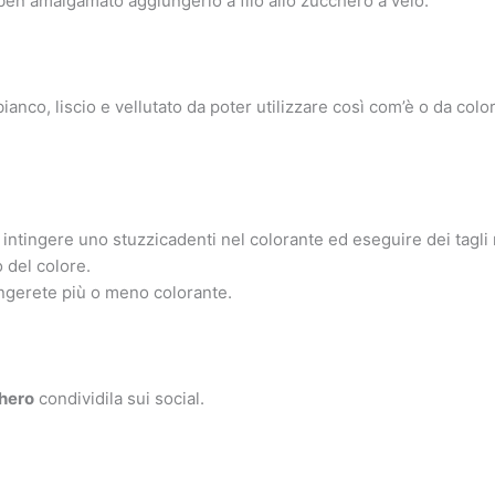
ben amalgamato aggiungerlo a filo allo zucchero a velo.
anco, liscio e vellutato da poter utilizzare così com’è o da colora
 intingere uno stuzzicadenti nel colorante ed eseguire dei tagli 
 del colore.
ngerete più o meno colorante.
chero
condividila sui social.