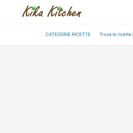
Vai
al
contenuto
CATEGORIE RICETTE
Trova le ricette