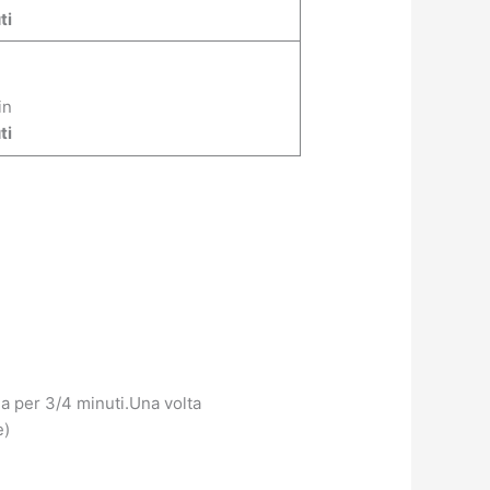
ti
in
ti
da per 3/4 minuti.Una volta
e)