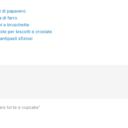
i di papavero
a di farro
mi e bruschette
bile per biscotti e crostate
antipasti sfiziosi
are torte e cupcake”