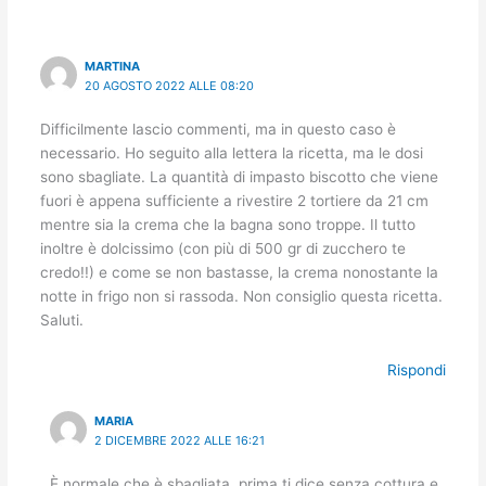
MARTINA
20 AGOSTO 2022 ALLE 08:20
Difficilmente lascio commenti, ma in questo caso è
necessario. Ho seguito alla lettera la ricetta, ma le dosi
sono sbagliate. La quantità di impasto biscotto che viene
fuori è appena sufficiente a rivestire 2 tortiere da 21 cm
mentre sia la crema che la bagna sono troppe. Il tutto
inoltre è dolcissimo (con più di 500 gr di zucchero te
credo!!) e come se non bastasse, la crema nonostante la
notte in frigo non si rassoda. Non consiglio questa ricetta.
Saluti.
Rispondi
MARIA
2 DICEMBRE 2022 ALLE 16:21
È normale che è sbagliata, prima ti dice senza cottura e