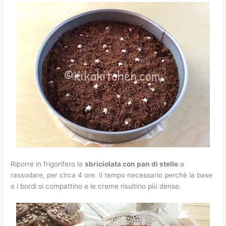
Riporre in frigorifero la
sbriciolata con pan di stelle
a
rassodare, per circa 4 ore. Il tempo necessario perchè la base
e i bordi si compattino e le creme risultino più dense.