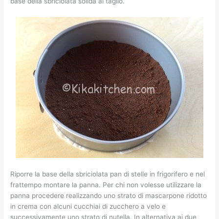
base della sbriciolata solida al taglio.
Riporre la base della sbriciolata pan di stelle in frigorifero e nel
frattempo montare la panna. Per chi non volesse utilizzare la
panna procedere realizzando uno strato di mascarpone ridotto
in crema con alcuni cucchiai di zucchero a velo e
successivamente uno strato di nutella. In alternativa ai due