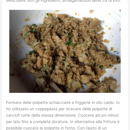
Mescolare tutti gli ingredienti, amalgamandoli bene tra di loro.
Formare delle polpette schiacciate e friggerle in olio caldo. Io
ho utilizzato un coppapasta per ricavare delle polpette di
carciofi tutte della stessa dimensione. Cuocere alcuni minuti
per lato fino a completa doratura. In alternativa alla frittura è
possibile cuocere le polpette in forno. Con l’aiuto di un