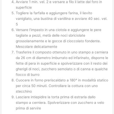
Avviare 1 min. vel. 2 e versare a filo il latte dal foro in
superficie
Togliere la farfalla e aggiungere farina, il lievito
vanigliato, una bustina di vanillina e avviare 40 sec. vel.
5
Versare l’impasto in una ciotola e aggiungere le pere
tagliate a pezzi, metà delle noci sbriciolate
grossolanamente e le gocce di cioccolato fondente.
Mescolare delicatamente
Trasferire il composto ottenuto in uno stampo a cerniera
da 26 cm di diametro imburrato ed infarinato, disporre le
fette di pera in superficie e spolverizzare con il resto dei
gherigli di noci, zucchero semolato o di canna e qualche
fiocco di burro
Cuocere in forno preriscaldato a 180° in modalità statico
per circa 50 minuti. Controllare la cottura con uno
stecchino
Lasciare intiepidire la torta prima di estrarla dallo
stampo a cerniera. Spolverizzare con zucchero a velo
prima di servire