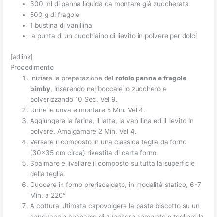
300 ml di panna liquida da montare già zuccherata
500 g di fragole
1 bustina di vanillina
la punta di un cucchiaino di lievito in polvere per dolci
[adlink]
Procedimento
Iniziare la preparazione del
rotolo panna e fragole
bimby
, inserendo nel boccale lo zucchero e
polverizzando 10 Sec. Vel 9.
Unire le uova e montare 5 Min. Vel 4.
Aggiungere la farina, il latte, la vanillina ed il lievito in
polvere. Amalgamare 2 Min. Vel 4.
Versare il composto in una classica teglia da forno
(30×35 cm circa) rivestita di carta forno.
Spalmare e livellare il composto su tutta la superficie
della teglia.
Cuocere in forno preriscaldato, in modalità statico, 6-7
Min. a 220°
A cottura ultimata capovolgere la pasta biscotto su un
canovaccio cosparso di zucchero semolato e togliere la