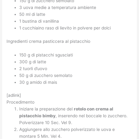
150 g di zucchero semolato
3 uova medie a temperatura ambiente
50 ml di latte
1 bustina di vanillina
1 cucchiaino raso di lievito in polvere per dolci
Ingredienti crema pasticcera al pistacchio
150 g di pistacchi sgusciati
300 g di latte
2 tuorli d’uovo
50 g di zucchero semolato
30 g amido di mais
[adlink]
Procedimento
Iniziare la preparazione del
rotolo con crema al
pistacchio
bimby
, inserendo nel boccale lo zucchero.
Polverizzare 10 Sec. Vel 9.
Aggiungere allo zucchero polverizzato le uova e
montare 5 Min. Vel 4.