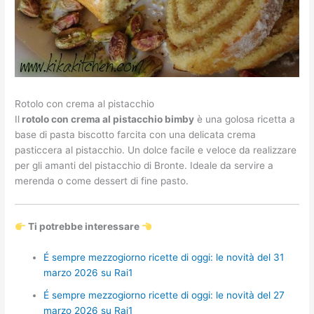
Rotolo con crema al pistacchio
Il
rotolo con crema al pistacchio bimby
è una golosa ricetta a
base di pasta biscotto farcita con una delicata crema
pasticcera al pistacchio. Un dolce facile e veloce da realizzare
per gli amanti del pistacchio di Bronte. Ideale da servire a
merenda o come dessert di fine pasto.
Ti potrebbe interessare
É sempre mezzogiorno ricette di oggi: le novità del 31
marzo 2026 su Rai1
É sempre mezzogiorno ricette di oggi: le novità del 27
marzo 2026 su Rai1