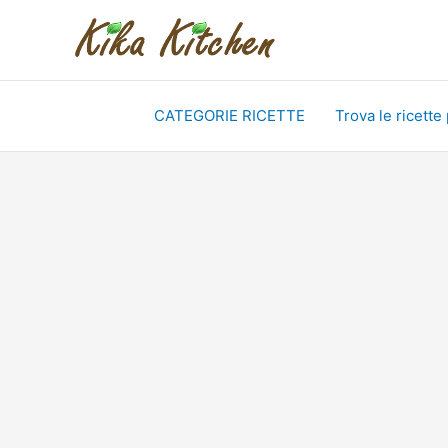
Vai
al
contenuto
CATEGORIE RICETTE
Trova le ricette