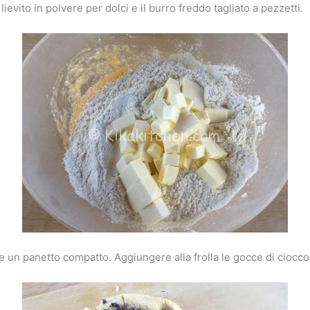
lievito in polvere per dolci e il burro freddo tagliato a pezzetti.
 un panetto compatto. Aggiungere alla frolla le gocce di ciocco