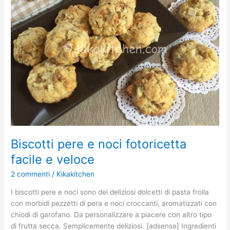
noci
fotoricetta
facile
e
veloce
Biscotti pere e noci fotoricetta
facile e veloce
2 commenti
/
Kikakitchen
I biscotti pere e noci sono dei deliziosi dolcetti di pasta frolla
con morbidi pezzetti di pera e noci croccanti, aromatizzati con
chiodi di garofano. Da personalizzare a piacere con altro tipo
di frutta secca. Semplicemente deliziosi. [adsense] Ingredienti