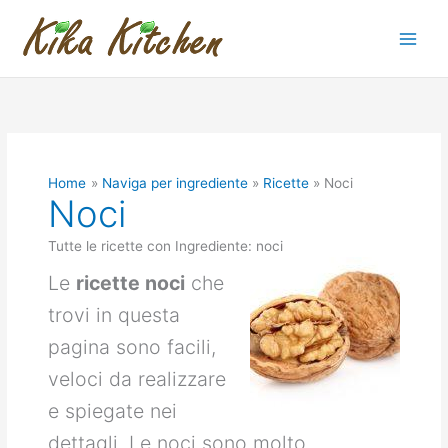
Vai
al
contenuto
Home
Naviga per ingrediente
Ricette
Noci
Noci
Tutte le ricette con Ingrediente: noci
Le
ricette noci
che
trovi in questa
pagina sono facili,
veloci da realizzare
e spiegate nei
dettagli. Le noci sono molto