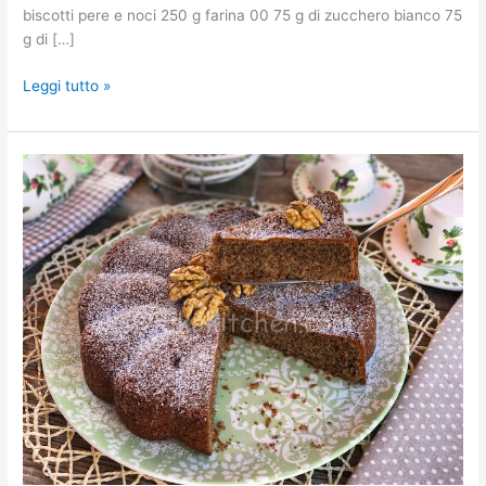
biscotti pere e noci 250 g farina 00 75 g di zucchero bianco 75
g di […]
Leggi tutto »
Torta
alle
noci.
Dolce
soffice
con
noci
tritate