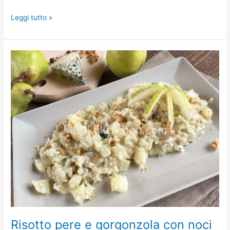
Leggi tutto »
Risotto
pere
e
gorgonzola
con
noci
tritate
Risotto pere e gorgonzola con noci