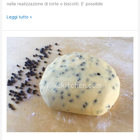
nella realizzazione di torte o biscotti. E’ possibile
Leggi tutto »
Pasta
frolla
con
gocce
di
cioccolato
fondente