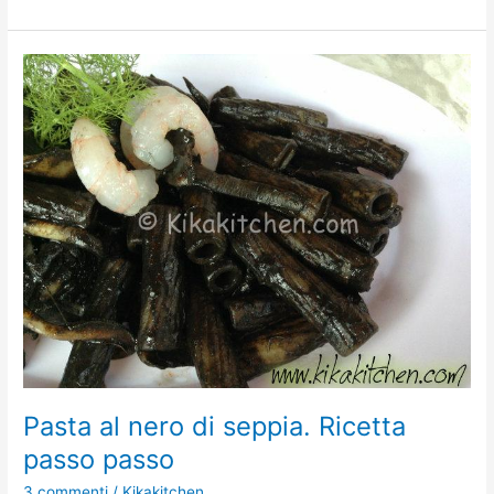
Pasta
al
nero
di
seppia.
Ricetta
passo
passo
Pasta al nero di seppia. Ricetta
passo passo
3 commenti
/
Kikakitchen