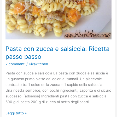
passo
Pasta con zucca e salsiccia. Ricetta
passo passo
2 commenti
/
Kikakitchen
Pasta con zucca e salsiccia La pasta con zucca e salsiccia è
un gustoso primo piatto dai colori autunnali. Un piacevole
contrasto tra il dolce della zucca e il sapido della salsiccia.
Una ricetta semplice, con pochi ingredienti, saporita e di sicuro
successo. [adsense] Ingredienti pasta con zucca e salsiccia
500 g di pasta 200 g di zucca al netto degli scarti
Leggi tutto »