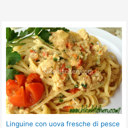
Linguine
con
uova
fresche
di
pesce
spada
Linguine con uova fresche di pesce