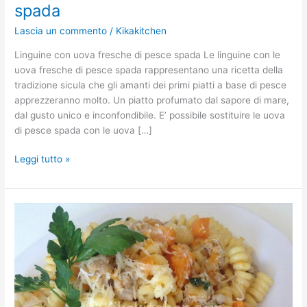
spada
Lascia un commento
/
Kikakitchen
Linguine con uova fresche di pesce spada Le linguine con le
uova fresche di pesce spada rappresentano una ricetta della
tradizione sicula che gli amanti dei primi piatti a base di pesce
apprezzeranno molto. Un piatto profumato dal sapore di mare,
dal gusto unico e inconfondibile. E’ possibile sostituire le uova
di pesce spada con le uova […]
Leggi tutto »
Pasta
con
zucca
e
salsiccia.
Ricetta
passo