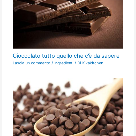
Cioccolato tutto quello che c’è da sapere
Lascia un commento
/
Ingredienti
/ Di
Kikakitchen