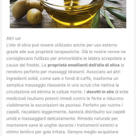
Altri usi
L’olio di oliva può essere utilizzato anche per uso esterno
grazie alle sue proprietà terapeutiche. Già le nostre nonne ne
consigliavano l’utilizzo per ammorbidire le labbra screpolate a
causa del freddo. Le
proprietà emollienti dell’olio di oliva
lo
rendono perfetto per massaggi idratanti. Associato ad altri
ingredienti solidi, come sale o fondi di caffè, trasforma un
semplice massaggio rilassante in uno scrub che riattiva la
circolazione ed elimina le cellule morte. I
decotti in olio
di erbe
medicinali risultano potenti rimedi contro le ferite e riducono
visibilmente le escoriazioni da psoriasi. Perfetto per nutrire i
capelli, riscaldato leggermente, basterà distribuirlo sui capelli
umidi e massaggiarli delicatamente. Rimedio naturale per
mantenere sane le unghie durante i trattamenti estetici e
ottimo lenitivo per gola irritata. Sempre meglio acquistare