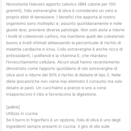
Nonostante l’elevato apporto calorico (884 calorie per 100
grammi), l’olio extravergine di oliva è considerato un vero e
proprio elisir di benessere. I benefici che apporta al nostro
organismo sono molteplici e, assunto quotidianamente e nelle
giuste dosi, previene diverse patologie. Non solo aiuta a ridurre
i livelli di colesterolo cattivo, ma mantiene quelli del colesterolo
buono a livelli ottimali abbassando la percentuale di rischio di
malattie cardiache e ictus. L’olio extravergine è anche ricco di
antiossidanti, i polifenoli e la vitamina E, che ritardano
l’invecchiamento cellulare. Alcuni studi hanno recentemente
dimostrato come l’apporto quotidiano di olio extravergine di
oliva aiuti a ridurre del 50% il rischio di diabete di tipo 2. Nelle
diete ipocaloriche non viene mai eliminato il consumo ma solo
dosato ai pasti. Un cucchiaino a pranzo e uno a cena
insaporiscono il cibo e favoriscono la digestione.
[adlink]
Utilizzo in cucina
Se il burro in frigorifero è un opzione, l’olio di oliva è uno degli
ingredienti sempre presenti in cucina. Il giro di olio sulle