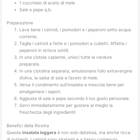
1 cucchiaio di aceto di mele
Sale e pepe q.b.
Preparazione
Lava bene i cetrioli, i pomodori e i peperoni sotto acqua
corrente.
Taglia i cetrioli a fette e i pomodori a cubetti. Affetta i
peperoni in strisce sottili.
In una ciotola capiente, unisci tutte le verdure
preparate.
In una ciotolina separata, emulsionare l’olio extravergine
d’oliva, la salsa di soia e l’aceto di mele.
Versa il condimento sull’insalata e mescola bene per
amalgamare i sapori.
Aggiusta di sale e pepe secondo il tuo gusto personale.
Servi immediatamente per gustare al meglio la
freschezza degli ingredienti!
Benefici della Ricetta
Questa
insalata leggera
è non solo deliziosa, ma anche ricca
di nutrienti. I cetrioli sono idratanti e a basso contenuto