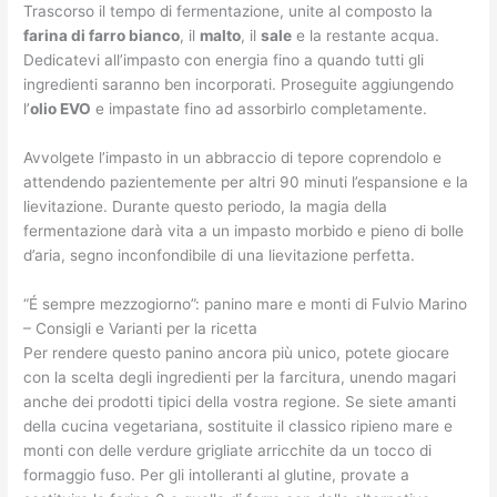
Trascorso il tempo di fermentazione, unite al composto la
farina di farro bianco
, il
malto
, il
sale
e la restante acqua.
Dedicatevi all’impasto con energia fino a quando tutti gli
ingredienti saranno ben incorporati. Proseguite aggiungendo
l’
olio EVO
e impastate fino ad assorbirlo completamente.
Avvolgete l’impasto in un abbraccio di tepore coprendolo e
attendendo pazientemente per altri 90 minuti l’espansione e la
lievitazione. Durante questo periodo, la magia della
fermentazione darà vita a un impasto morbido e pieno di bolle
d’aria, segno inconfondibile di una lievitazione perfetta.
“É sempre mezzogiorno”: panino mare e monti di Fulvio Marino
– Consigli e Varianti per la ricetta
Per rendere questo panino ancora più unico, potete giocare
con la scelta degli ingredienti per la farcitura, unendo magari
anche dei prodotti tipici della vostra regione. Se siete amanti
della cucina vegetariana, sostituite il classico ripieno mare e
monti con delle verdure grigliate arricchite da un tocco di
formaggio fuso. Per gli intolleranti al glutine, provate a