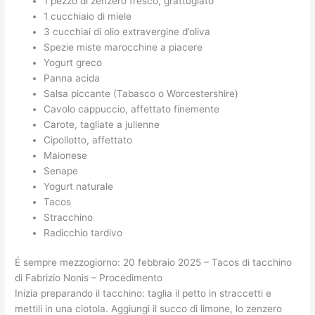
1 pezzo di zenzero fresco, grattugiato
1 cucchiaio di miele
3 cucchiai di olio extravergine d’oliva
Spezie miste marocchine a piacere
Yogurt greco
Panna acida
Salsa piccante (Tabasco o Worcestershire)
Cavolo cappuccio, affettato finemente
Carote, tagliate a julienne
Cipollotto, affettato
Maionese
Senape
Yogurt naturale
Tacos
Stracchino
Radicchio tardivo
É sempre mezzogiorno: 20 febbraio 2025 – Tacos di tacchino
di Fabrizio Nonis – Procedimento
Inizia preparando il tacchino: taglia il petto in straccetti e
mettili in una ciotola. Aggiungi il succo di limone, lo zenzero