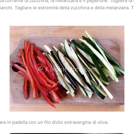
a corrente la zucchina, la melanzana e il peperone. Togliere la 
bianchi. Tagliare le estremità della zucchina e della melanzana. Ta
are in padella con un filo d’olio extravergine di oliva.