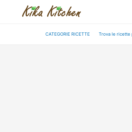
Vai
al
contenuto
CATEGORIE RICETTE
Trova le ricette