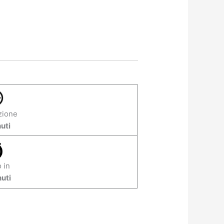
zione
uti
 in
uti