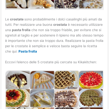
Le
crostate
sono probabilmente i dolci casalinghi più amati da
tutti. Per realizzare una buona
crostata
è necessario utilizzare
una
pasta frolla
che non sia troppo friabile, per evitare che si
sgretoli al taglio e per sostenere il ripieno ma allo stesso tempo
è importante che non sia troppo dura. Realizzare la pasta frolla
per le crostate è semplice e veloce basta seguire la ricetta
che qui:
Pasta frolla
Eccovi l’elenco delle 5 crostate più cercate su Kikakitchen: