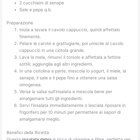
2 cucchiaini di senape
Sale e pepe q.b.
Preparazione
Inizia a lavare il cavolo cappuccio, quindi affettalo
finemente.
Pelare le carote e grattugiarle, poi uniscile al cavolo
cappuccio in una ciotola grande.
Lava la mela, rimuovi il torsolo e affettala a fettine
sottili; aggiungila agli altri ingredienti.
In una ciotolina a parte, mescola lo yogurt, il miele, la
senape, il sale e il pepe fino a ottenere una salsa
omogenea.
Versa la salsa sull’insalata e mescola bene per
amalgamare tutti gli ingredienti.
Servi l’insalata immediatamente o lasciala riposare in
frigorifero per 10 minuti per permettere ai sapori di
amalgamarsi meglio.
Benefici della Ricetta
Questa
insalata detox
è ricca di vitamine e fibre, perfetta per