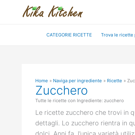
Vai
al
contenuto
CATEGORIE RICETTE
Trova le ricette
Home
Naviga per ingrediente
Ricette
Zuc
Zucchero
Tutte le ricette con Ingrediente: zucchero
Le ricette zucchero che trovi in q
dettagli. Lo zucchero rientra in q
dolci. Anni fa, l’unica varietà util