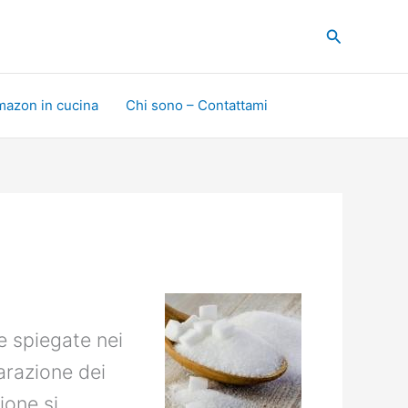
Cerca
mazon in cucina
Chi sono – Contattami
 e spiegate nei
parazione dei
zione si