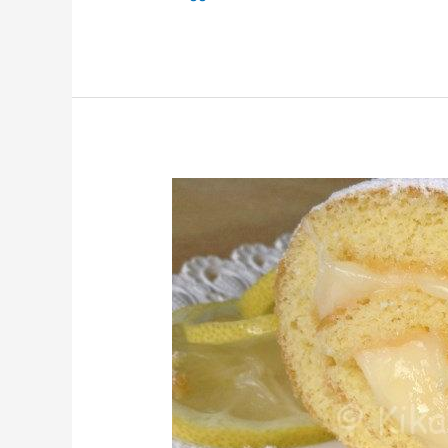
Rotolo
al
limone.
Ricetta
fotografata
passo
passo