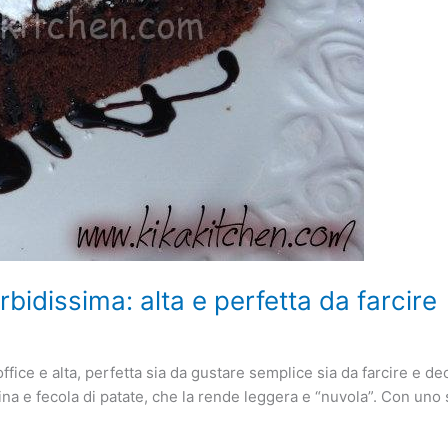
bidissima: alta e perfetta da farcire
office e alta, perfetta sia da gustare semplice sia da farcire e 
ina e fecola di patate, che la rende leggera e “nuvola”. Con uno