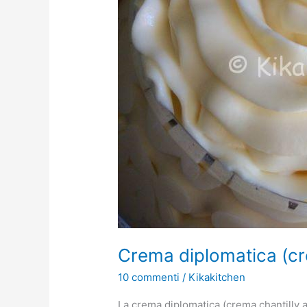
Crema diplomatica (crem
10 commenti
/
Kikakitchen
La crema diplomatica (crema chantilly al