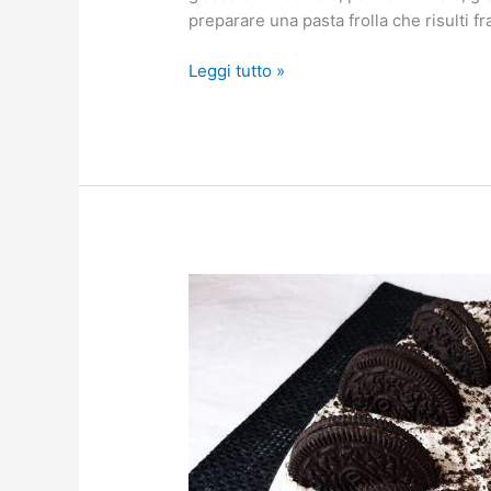
preparare una pasta frolla che risulti f
Leggi tutto »
Torta
Oreo
senza
cottura
(Oreo
dream
pie)