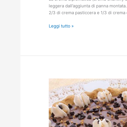
leggera dall’aggiunta di panna montata. I
2/3 di crema pasticcera e 1/3 di crema 
Leggi tutto »
Crostata
con
crema
al
latte
e
nutella