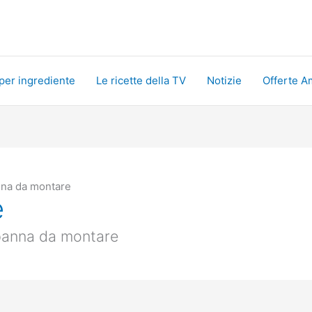
 per ingrediente
Le ricette della TV
Notizie
Offerte A
na da montare
e
 panna da montare