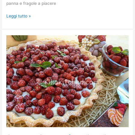
panna e fragole a piacere
Leggi tutto »
Crostata
ricotta
e
fragoline
di
bosco.
Ricetta
passo
passo