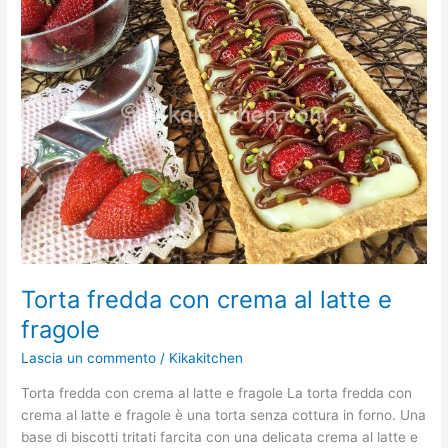
con
crema
al
latte
e
fragole
Torta fredda con crema al latte e
fragole
Lascia un commento
/
Kikakitchen
Torta fredda con crema al latte e fragole La torta fredda con
crema al latte e fragole è una torta senza cottura in forno. Una
base di biscotti tritati farcita con una delicata crema al latte e