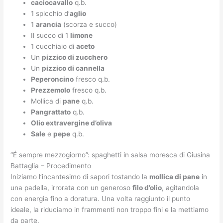
caciocavallo
q.b.
1 spicchio d’
aglio
1
arancia
(scorza e succo)
Il succo di 1
limone
1 cucchiaio di
aceto
Un
pizzico di zucchero
Un
pizzico di cannella
Peperoncino
fresco q.b.
Prezzemolo
fresco q.b.
Mollica di
pane
q.b.
Pangrattato
q.b.
Olio extravergine d’oliva
Sale
e
pepe
q.b.
“É sempre mezzogiorno”: spaghetti in salsa moresca di Giusina
Battaglia – Procedimento
Iniziamo l’incantesimo di sapori tostando la
mollica di pane
in
una padella, irrorata con un generoso
filo d’olio
, agitandola
con energia fino a doratura. Una volta raggiunto il punto
ideale, la riduciamo in frammenti non troppo fini e la mettiamo
da parte.