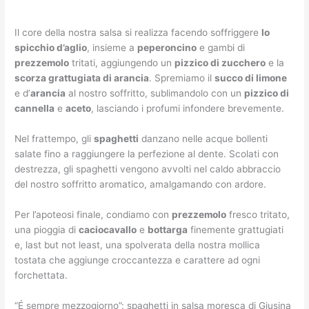
Il core della nostra salsa si realizza facendo soffriggere
lo
spicchio d’aglio
, insieme a
peperoncino
e gambi di
prezzemolo
tritati, aggiungendo un
pizzico di zucchero
e la
scorza grattugiata di arancia
. Spremiamo il
succo di limone
e d’
arancia
al nostro soffritto, sublimandolo con un
pizzico di
cannella
e
aceto
, lasciando i profumi infondere brevemente.
Nel frattempo, gli
spaghetti
danzano nelle acque bollenti
salate fino a raggiungere la perfezione al dente. Scolati con
destrezza, gli spaghetti vengono avvolti nel caldo abbraccio
del nostro soffritto aromatico, amalgamando con ardore.
Per l’apoteosi finale, condiamo con
prezzemolo
fresco tritato,
una pioggia di
caciocavallo
e
bottarga
finemente grattugiati
e, last but not least, una spolverata della nostra mollica
tostata che aggiunge croccantezza e carattere ad ogni
forchettata.
“É sempre mezzogiorno”: spaghetti in salsa moresca di Giusina