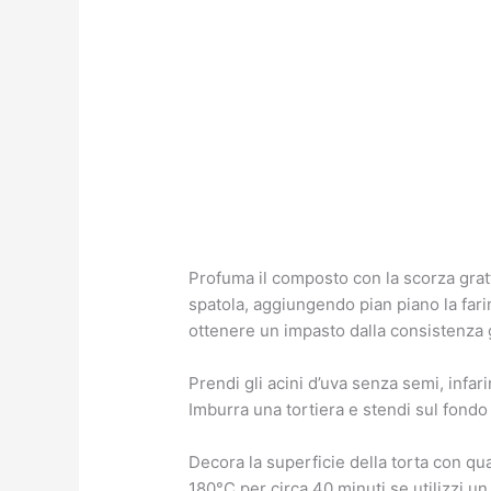
Profuma il composto con la scorza gratt
spatola, aggiungendo pian piano la farin
ottenere un impasto dalla consistenza 
Prendi gli acini d’uva senza semi, infar
Imburra una tortiera e stendi sul fondo 
Decora la superficie della torta con qua
180°C per circa 40 minuti se utilizzi un