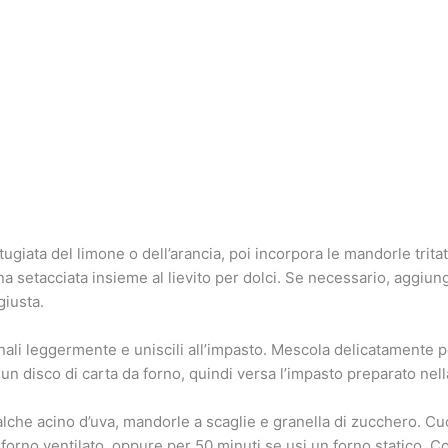
ugiata del limone o dell’arancia, poi incorpora le mandorle tri
a setacciata insieme al lievito per dolci. Se necessario, aggiungi
giusta.
inali leggermente e uniscili all’impasto. Mescola delicatamente p
un disco di carta da forno, quindi versa l’impasto preparato nella
lche acino d’uva, mandorle a scaglie e granella di zucchero. Cuoc
 forno ventilato, oppure per 50 minuti se usi un forno statico. C