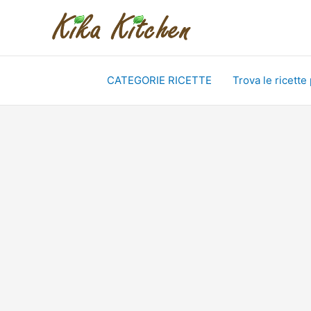
Vai
al
contenuto
CATEGORIE RICETTE
Trova le ricette