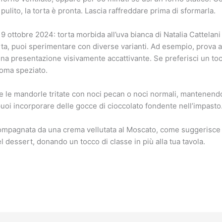
pulito, la torta è pronta. Lascia raffreddare prima di sformarla.
 ottobre 2024: torta morbida all’uva bianca di Natalia Cattelani –
ta, puoi sperimentare con diverse varianti. Ad esempio, prova a s
a presentazione visivamente accattivante. Se preferisci un tocc
roma speziato.
re le mandorle tritate con noci pecan o noci normali, mantenendo 
 puoi incorporare delle gocce di cioccolato fondente nell’impasto
compagnata da una crema vellutata al Moscato, come suggerisce l
 dessert, donando un tocco di classe in più alla tua tavola.