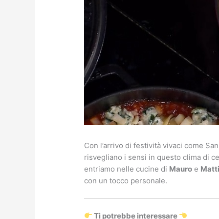
Con l’arrivo di festività vivaci come Sa
risvegliano i sensi in questo clima di 
entriamo nelle cucine di
Mauro
e
Matt
con un tocco personale.
Ti potrebbe interessare