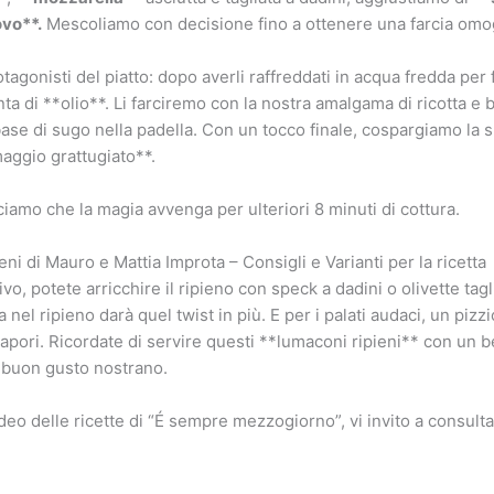
ovo**.
Mescoliamo con decisione fino a ottenere una farcia om
agonisti del piatto: dopo averli raffreddati in acqua fredda per fe
ta di **olio**. Li farciremo con la nostra amalgama di ricotta e 
base di sugo nella padella. Con un tocco finale, cospargiamo la s
aggio grattugiato**.
sciamo che la magia avvenga per ulteriori 8 minuti di cottura.
i di Mauro e Mattia Improta – Consigli e Varianti per la ricetta
ivo, potete arricchire il ripieno con speck a dadini o olivette ta
ta nel ripieno darà quel twist in più. E per i palati audaci, un pi
pori. Ricordate di servire questi **lumaconi ripieni** con un b
l buon gusto nostrano.
 video delle ricette di “É sempre mezzogiorno”, vi invito a consult