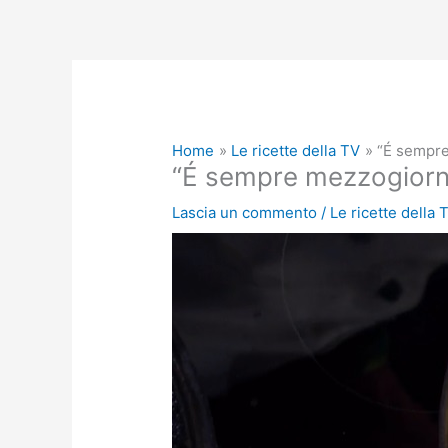
Home
Le ricette della TV
“É sempre
“É sempre mezzogiorno
Lascia un commento
/
Le ricette della 