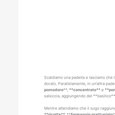
Scaldiamo una padella e lasciamo che 
dorato. Parallelamente, in un’altra pade
pomodoro
**,
**concentrato**
e
**po
salsiccia, aggiungendo del **basilico** 
Mentre attendiamo che il sugo raggiunga
**ricotta**,
**
formaggio grattugiato
*