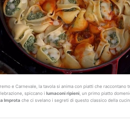
nremo e Carnevale, la tavola si anima con piatti che raccontano tr
celebrazione, spiccano i
lumaconi ripieni
, un primo piatto domenic
ia Improta
che ci svelano i segreti di questo classico della cucin