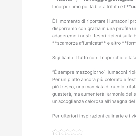
Incorporiamo poi la bieta tritata e
l’**u
È il momento di riportare i lumaconi prot
disporremo con grazia in una pirofila un
adageremo i nostri tesori ripieni sulla 
**scamorza affumicata** e altro **form
Sigilliamo il tutto con il coperchio e la
“É sempre mezzogiorno”: lumaconi ripien
Per un piatto ancora più colorato e fest
più fresco, una manciata di rucola trita
guasterà, ma aumenterà l’armonia dei sa
un’accoglienza calorosa all’insegna de
Per ulteriori inspirazioni culinarie e i