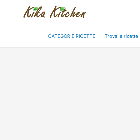
Vai
al
contenuto
CATEGORIE RICETTE
Trova le ricette