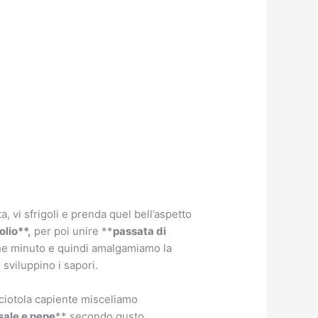
 vi sfrigoli e prenda quel bell’aspetto
olio**,
per poi unire **
passata di
che minuto e quindi amalgamiamo la
 sviluppino i sapori.
 ciotola capiente misceliamo
sale e pepe
** secondo gusto.