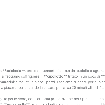
la
**salsiccia**,
precedentemente liberata dal budello e sgranata,
lla, facciamo soffriggere il
**cipollotto**
tritato in un poco di
**
modorini**
tagliati in piccoli pezzi. Lasciamo cuocere per qual
a piacere, continuando la cottura per circa 20 minuti affinché si
 la perfezione, dedicarci alla preparazione del ripieno. In una
*,
**mozzarella**
asciutta e tagliata a dadini, aggiustiamo di **