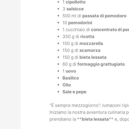
1
cipollotto
3
salsicce
500 ml di
passata di pomodoro
10
pomodorini
1 cucchiaio di
concentrato di p
350 g di
ricotta
150 g di
mozzarella
150 g di
scamorza
150 g di
bieta lessata
60 g di
formaggio grattugiato
1
uovo
Basilico
Olio
Sale e pepe
“É sempre mezzogiorno”: lumaconi ripi
Iniziamo la nostra avventura culinaria 
prendiamo la **
bieta lessata
** e, dopo