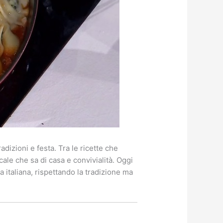
adizioni e festa. Tra le ricette che
ale che sa di casa e convivialità. Oggi
a italiana, rispettando la tradizione ma