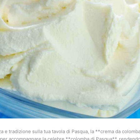
a e tradizione sulla tua tavola di Pasqua, la **crema da colomba
o per accompagnare la celebre **colomba di Pasqua**, rendendo