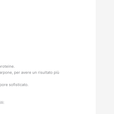
proteine.
pone, per avere un risultato più
pore sofisticato.
li: