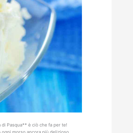
 di Pasqua** è ciò che fa per te!
 ogni morso ancora più delizioso.