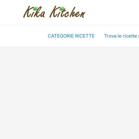
Vai
al
contenuto
CATEGORIE RICETTE
Trova le ricette