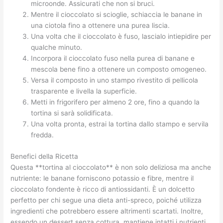
microonde. Assicurati che non si bruci.
Mentre il cioccolato si scioglie, schiaccia le banane in
una ciotola fino a ottenere una purea liscia.
Una volta che il cioccolato è fuso, lascialo intiepidire per
qualche minuto.
Incorpora il cioccolato fuso nella purea di banane e
mescola bene fino a ottenere un composto omogeneo.
Versa il composto in uno stampo rivestito di pellicola
trasparente e livella la superficie.
Metti in frigorifero per almeno 2 ore, fino a quando la
tortina si sarà solidificata.
Una volta pronta, estrai la tortina dallo stampo e servila
fredda.
Benefici della Ricetta
Questa **tortina al cioccolato** è non solo deliziosa ma anche
nutriente: le banane forniscono potassio e fibre, mentre il
cioccolato fondente è ricco di antiossidanti. È un dolcetto
perfetto per chi segue una dieta anti-spreco, poiché utilizza
ingredienti che potrebbero essere altrimenti scartati. Inoltre,
essendo un dessert senza cottura, mantiene intatti i nutrienti