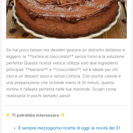
Se hai poco tempo ma desideri gustare un dolcetto delizioso e
leggero, la **tortina al cioccolato** senza forno è la soluzione
perfetta! Questa ricetta veloce utilizza solo due ingredienti
principali: **banane** e **cioccolato**, ed è ideale per chi
cerca un dessert sano e senza cottura. Con poche calorie e
una preparazione che richiede meno di 10 minuti, questa
tortina è l’alleata perfetta nelle tue merende. Scopri come
realizzarla in pochi semplici passi!
Ti potrebbe interessare
É sempre mezzogiorno ricette di oggi: le novità del 31