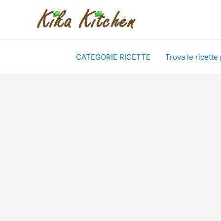
Vai
al
contenuto
CATEGORIE RICETTE
Trova le ricette