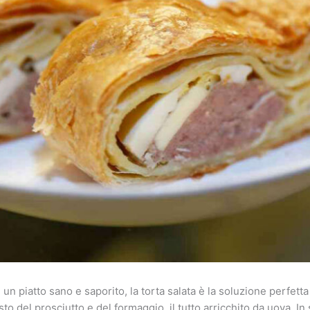
n piatto sano e saporito, la torta salata è la soluzione perfetta
sto del prosciutto e del formaggio, il tutto arricchito da uova. In