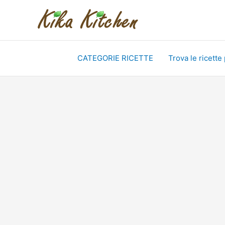
Vai
al
contenuto
CATEGORIE RICETTE
Trova le ricette