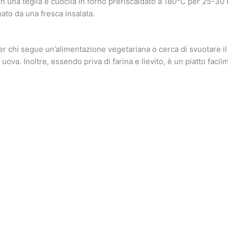
a in una teglia e cuocila in forno preriscaldato a 180°C per 25-30 
ato da una fresca insalata.
er chi segue un’alimentazione vegetariana o cerca di svuotare il fr
uova. Inoltre, essendo priva di farina e lievito, è un piatto faci