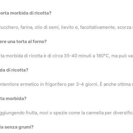
 torta morbida di ricotta?
 zucchero, farina, olio di semi, lievito e, facoltativamente, scorz
re una torta al forno?
rta morbida di ricotta è di circa 35-40 minuti a 180°C, ma può var
da di ricotta?
ntenitore ermetico in frigorifero per 3-4 giorni. È anche ottima 
orta morbida?
aggiungendo frutta, noci o spezie come la cannella per diversifica
da senza grumi?