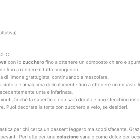
ltativa)
80°C.
ova
con lo
zucchero
fino a ottenere un composto chiaro e spu
e fino a rendere il tutto omogeneo.
za di limone grattugiata, continuando a mescolare.
a ciotola e amalgama delicatamente fino a ottenere un impasto li
precedentemente unta e infarinata.
nuti, finché la superficie non sarà dorata e uno stecchino inseri
re. Puoi decorare la torta con zucchero a velo, se desideri.
tastica per chi cerca un dessert leggero ma soddisfacente. Graz
ù pesanti. Perfetta per una
colazione
sana o come dolce per occas