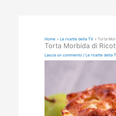
Home
Le ricette della TV
Torta Morb
Torta Morbida di Ricott
Lascia un commento
/
Le ricette della 