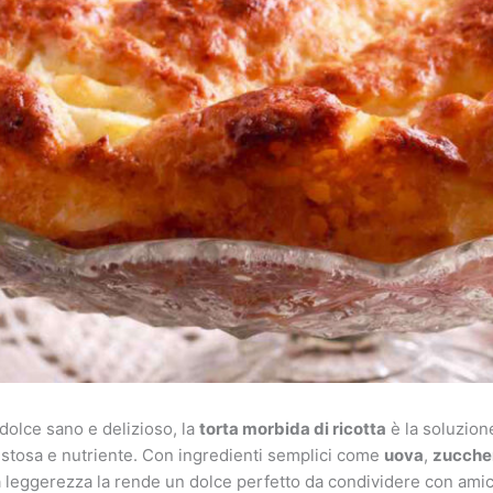
olce sano e delizioso, la
torta morbida di ricotta
è la soluzione
gustosa e nutriente. Con ingredienti semplici come
uova
,
zucche
a leggerezza la rende un dolce perfetto da condividere con amici 