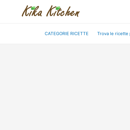
Vai
al
contenuto
CATEGORIE RICETTE
Trova le ricette