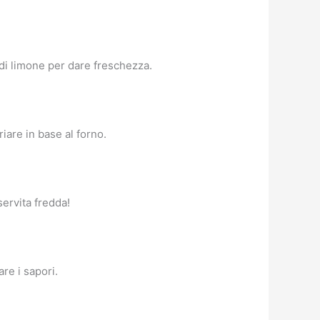
a di limone per dare freschezza.
iare in base al forno.
servita fredda!
re i sapori.