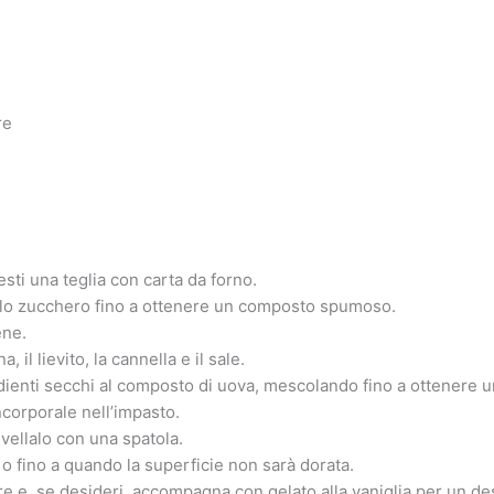
re
esti una teglia con carta da forno.
on lo zucchero fino a ottenere un composto spumoso.
ene.
a, il lievito, la cannella e il sale.
dienti secchi al composto di uova, mescolando fino a ottenere
incorporale nell’impasto.
ivellalo con una spatola.
o fino a quando la superficie non sarà dorata.
re e, se desideri, accompagna con gelato alla vaniglia per un de