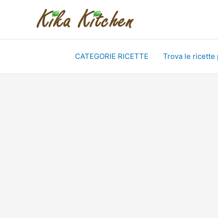
Vai
al
contenuto
CATEGORIE RICETTE
Trova le ricette