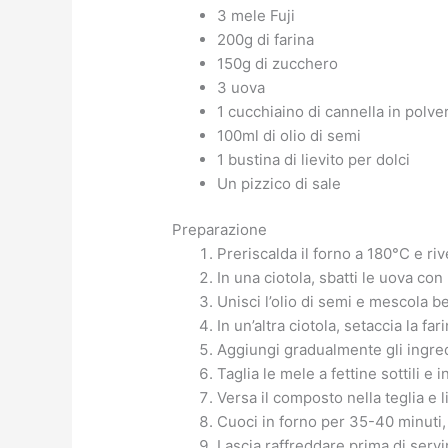
3 mele Fuji
200g di farina
150g di zucchero
3 uova
1 cucchiaino di cannella in polve
100ml di olio di semi
1 bustina di lievito per dolci
Un pizzico di sale
Preparazione
Preriscalda il forno a 180°C e riv
In una ciotola, sbatti le uova c
Unisci l’olio di semi e mescola b
In un’altra ciotola, setaccia la farin
Aggiungi gradualmente gli ingre
Taglia le mele a fettine sottili e 
Versa il composto nella teglia e l
Cuoci in forno per 35-40 minuti, 
Lascia raffreddare prima di servi