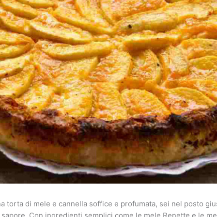
torta di mele e cannella soffice e profumata, sei nel posto gius
sapore. Con ingredienti semplici come le mele Renette e le mele