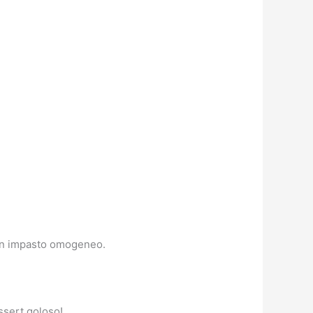
 un impasto omogeneo.
ssert goloso!