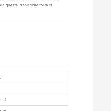
 questa irresistibile torta di
uti
nuti
nuti