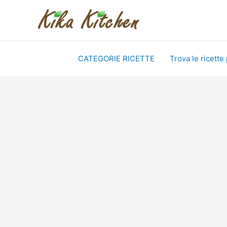
Vai
al
contenuto
CATEGORIE RICETTE
Trova le ricette