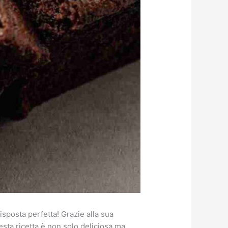
isposta perfetta! Grazie alla sua
esta ricetta è non solo deliciosa ma