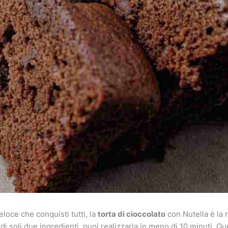
veloce che conquisti tutti, la
torta di cioccolato
con Nutella è la r
i soli due ingredienti, puoi realizzarla in meno di 10 minuti. Qu