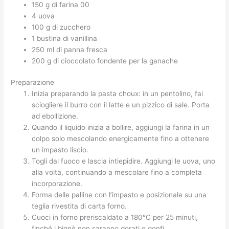
150 g di farina 00
4 uova
100 g di zucchero
1 bustina di vanillina
250 ml di panna fresca
200 g di cioccolato fondente per la ganache
Preparazione
Inizia preparando la pasta choux: in un pentolino, fai
sciogliere il burro con il latte e un pizzico di sale. Porta
ad ebollizione.
Quando il liquido inizia a bollire, aggiungi la farina in un
colpo solo mescolando energicamente fino a ottenere
un impasto liscio.
Togli dal fuoco e lascia intiepidire. Aggiungi le uova, uno
alla volta, continuando a mescolare fino a completa
incorporazione.
Forma delle palline con l’impasto e posizionale su una
teglia rivestita di carta forno.
Cuoci in forno preriscaldato a 180°C per 25 minuti,
finché i bignè non saranno dorati e gonfi.