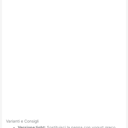
Varianti e Consigli
Versione light:
Sostituisci la panna con yogurt greco