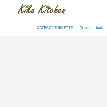
Vai
al
contenuto
CATEGORIE RICETTE
Trova le ricette