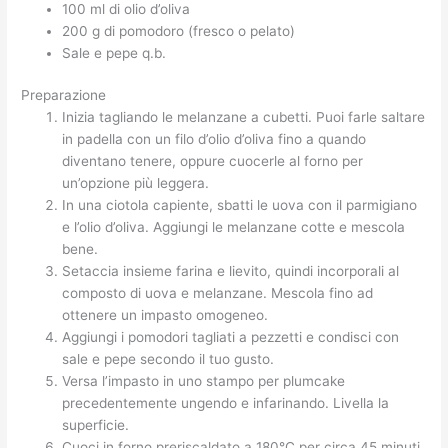
100 ml di olio d’oliva
200 g di pomodoro (fresco o pelato)
Sale e pepe q.b.
Preparazione
Inizia tagliando le melanzane a cubetti. Puoi farle saltare
in padella con un filo d’olio d’oliva fino a quando
diventano tenere, oppure cuocerle al forno per
un’opzione più leggera.
In una ciotola capiente, sbatti le uova con il parmigiano
e l’olio d’oliva. Aggiungi le melanzane cotte e mescola
bene.
Setaccia insieme farina e lievito, quindi incorporali al
composto di uova e melanzane. Mescola fino ad
ottenere un impasto omogeneo.
Aggiungi i pomodori tagliati a pezzetti e condisci con
sale e pepe secondo il tuo gusto.
Versa l’impasto in uno stampo per plumcake
precedentemente ungendo e infarinando. Livella la
superficie.
Cuoci in forno preriscaldato a 180°C per circa 45 minuti,