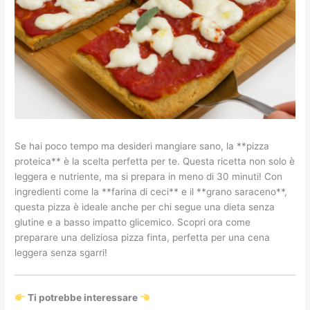
Se hai poco tempo ma desideri mangiare sano, la **pizza
proteica** è la scelta perfetta per te. Questa ricetta non solo è
leggera e nutriente, ma si prepara in meno di 30 minuti! Con
ingredienti come la **farina di ceci** e il **grano saraceno**,
questa pizza è ideale anche per chi segue una dieta senza
glutine e a basso impatto glicemico. Scopri ora come
preparare una deliziosa pizza finta, perfetta per una cena
leggera senza sgarri!
Ti potrebbe interessare