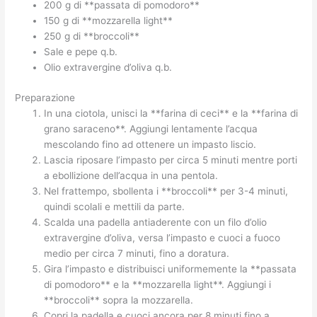
200 g di **passata di pomodoro**
150 g di **mozzarella light**
250 g di **broccoli**
Sale e pepe q.b.
Olio extravergine d’oliva q.b.
Preparazione
In una ciotola, unisci la **farina di ceci** e la **farina di
grano saraceno**. Aggiungi lentamente l’acqua
mescolando fino ad ottenere un impasto liscio.
Lascia riposare l’impasto per circa 5 minuti mentre porti
a ebollizione dell’acqua in una pentola.
Nel frattempo, sbollenta i **broccoli** per 3-4 minuti,
quindi scolali e mettili da parte.
Scalda una padella antiaderente con un filo d’olio
extravergine d’oliva, versa l’impasto e cuoci a fuoco
medio per circa 7 minuti, fino a doratura.
Gira l’impasto e distribuisci uniformemente la **passata
di pomodoro** e la **mozzarella light**. Aggiungi i
**broccoli** sopra la mozzarella.
Copri la padella e cuoci ancora per 8 minuti fino a