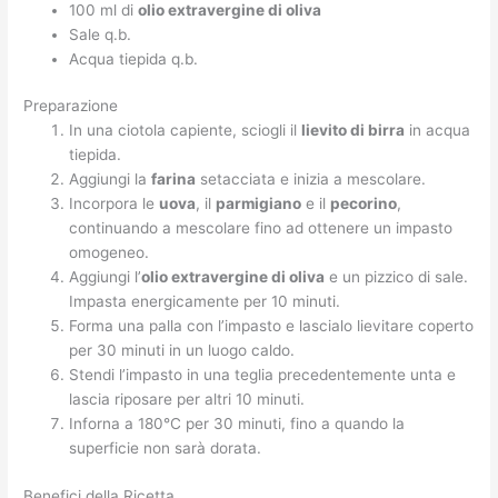
100 ml di
olio extravergine di oliva
Sale q.b.
Acqua tiepida q.b.
Preparazione
In una ciotola capiente, sciogli il
lievito di birra
in acqua
tiepida.
Aggiungi la
farina
setacciata e inizia a mescolare.
Incorpora le
uova
, il
parmigiano
e il
pecorino
,
continuando a mescolare fino ad ottenere un impasto
omogeneo.
Aggiungi l’
olio extravergine di oliva
e un pizzico di sale.
Impasta energicamente per 10 minuti.
Forma una palla con l’impasto e lascialo lievitare coperto
per 30 minuti in un luogo caldo.
Stendi l’impasto in una teglia precedentemente unta e
lascia riposare per altri 10 minuti.
Inforna a 180°C per 30 minuti, fino a quando la
superficie non sarà dorata.
Benefici della Ricetta