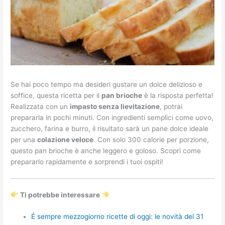
Se hai poco tempo ma desideri gustare un dolce delizioso e
soffice, questa ricetta per il
pan brioche
è la risposta perfetta!
Realizzata con un
impasto senza lievitazione
, potrai
prepararla in pochi minuti. Con ingredienti semplici come uovo,
zucchero, farina e burro, il risultato sarà un pane dolce ideale
per una
colazione veloce
. Con solo 300 calorie per porzione,
questo pan brioche è anche leggero e goloso. Scopri come
prepararlo rapidamente e sorprendi i tuoi ospiti!
Ti potrebbe interessare
É sempre mezzogiorno ricette di oggi: le novità del 31