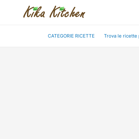
Vai
al
contenuto
CATEGORIE RICETTE
Trova le ricette