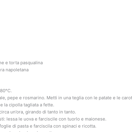
ene e torta pasqualina
era napoletana
180°C.
ale, pepe e rosmarino. Metti in una teglia con le patate e le carot
e la cipolla tagliata a fette.
circa un’ora, girando di tanto in tanto.
sti: lessa le uova e farciscile con tuorlo e maionese.
foglie di pasta e farciscila con spinaci e ricotta.