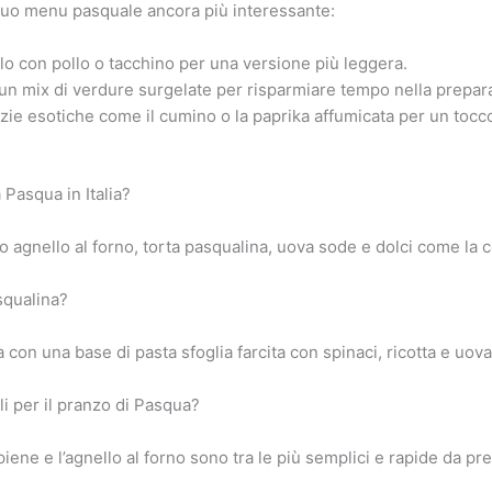
l tuo menu pasquale ancora più interessante:
llo con pollo o tacchino per una versione più leggera.
 un mix di verdure surgelate per risparmiare tempo nella prepar
ie esotiche come il cumino o la paprika affumicata per un tocco
a Pasqua in Italia?
udono agnello al forno, torta pasqualina, uova sode e dolci come la
squalina?
 con una base di pasta sfoglia farcita con spinaci, ricotta e uova,
ili per il pranzo di Pasqua?
ene e l’agnello al forno sono tra le più semplici e rapide da pr