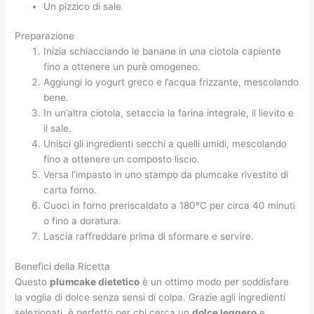
Un pizzico di sale
Preparazione
Inizia schiacciando le banane in una ciotola capiente
fino a ottenere un purè omogeneo.
Aggiungi lo yogurt greco e l’acqua frizzante, mescolando
bene.
In un’altra ciotola, setaccia la farina integrale, il lievito e
il sale.
Unisci gli ingredienti secchi a quelli umidi, mescolando
fino a ottenere un composto liscio.
Versa l’impasto in uno stampo da plumcake rivestito di
carta forno.
Cuoci in forno preriscaldato a 180°C per circa 40 minuti
o fino a doratura.
Lascia raffreddare prima di sformare e servire.
Benefici della Ricetta
Questo
plumcake dietetico
è un ottimo modo per soddisfare
la voglia di dolce senza sensi di colpa. Grazie agli ingredienti
selezionati, è perfetto per chi cerca un
dolce leggero
e