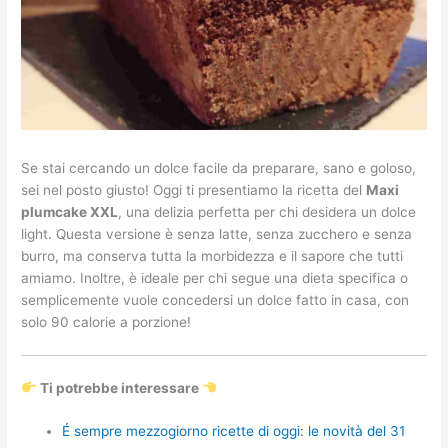
Se stai cercando un dolce facile da preparare, sano e goloso,
sei nel posto giusto! Oggi ti presentiamo la ricetta del
Maxi
plumcake XXL
, una delizia perfetta per chi desidera un dolce
light. Questa versione è senza latte, senza zucchero e senza
burro, ma conserva tutta la morbidezza e il sapore che tutti
amiamo. Inoltre, è ideale per chi segue una dieta specifica o
semplicemente vuole concedersi un dolce fatto in casa, con
solo 90 calorie a porzione!
Ti potrebbe interessare
É sempre mezzogiorno ricette di oggi: le novità del 31