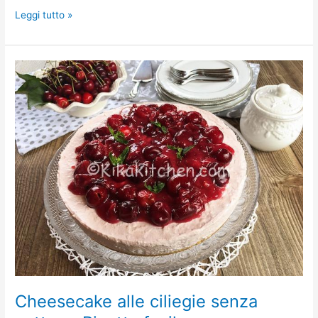
Leggi tutto »
Cheesecake
alle
ciliegie
senza
cottura.
Ricetta
facile.
Cheesecake alle ciliegie senza