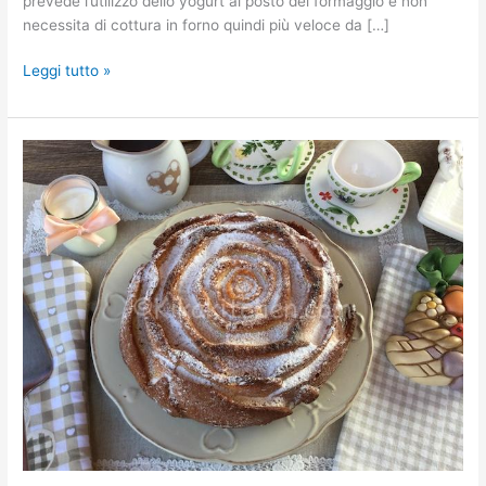
prevede l’utilizzo dello yogurt al posto del formaggio e non
necessita di cottura in forno quindi più veloce da […]
Leggi tutto »
Torta
sette
vasetti.
Torta
allo
yogurt
senza
bilancia