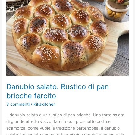
Rustico
di
pan
brioche
farcito
Danubio salato. Rustico di pan
brioche farcito
3 commenti
/
Kikakitchen
Il danubio salato è un rustico di pan brioche. Una torta salata
di grande effetto visivo, farcita con prosciutto cotto e
scamorza, come vuole la tradizione partenopea. Il danubio
salato è chiamato anche torta a pizzico perchè composto da