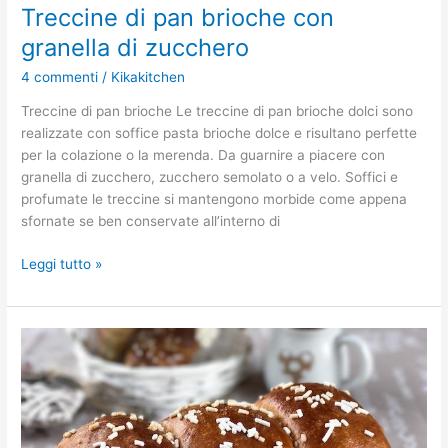
Treccine di pan brioche con
granella di zucchero
4 commenti
/
Kikakitchen
Treccine di pan brioche Le treccine di pan brioche dolci sono
realizzate con soffice pasta brioche dolce e risultano perfette
per la colazione o la merenda. Da guarnire a piacere con
granella di zucchero, zucchero semolato o a velo. Soffici e
profumate le treccine si mantengono morbide come appena
sfornate se ben conservate all’interno di
Leggi tutto »
Pan
brioche
dolce
e
soffice.
Ricetta