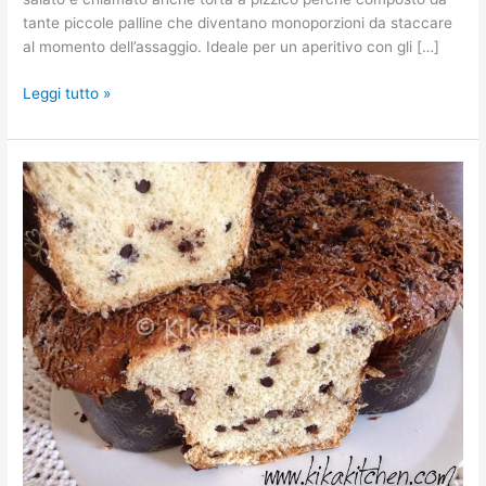
tante piccole palline che diventano monoporzioni da staccare
al momento dell’assaggio. Ideale per un aperitivo con gli […]
Leggi tutto »
Colomba
Pasquale
con
gocce
di
cioccolato