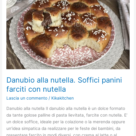
Soffici
panini
farciti
con
nutella
Danubio alla nutella. Soffici panini
farciti con nutella
Lascia un commento
/
Kikakitchen
Danubio alla nutella Il danubio alla nutella è un dolce formato
da tante golose palline di pasta lievitata, farcite con nutella. E’
un dolce soffice, ideale per la colazione o la merenda oppure
un’idea simpatica da realizzare per le feste dei bambini, da
presentare farcito in modi diversi, con crema al latte o al